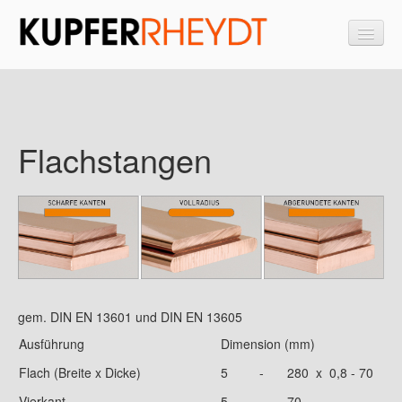
Startseite
Flachstangen
Stangen und Profile
Drähte & Bänder
Maxiflex
Komponenten
Legierungen
Kontakt
gem. DIN EN 13601 und DIN EN 13605
Ausführung
Dimension (mm)
Flach (Breite x Dicke)
5
-
280 x 0,8 - 70
Vierkant
5
-
70