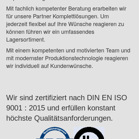
Bildergalerie
Mit fachlich kompetenter Beratung erarbeiten wir
Anfahrt
für unsere Partner Komplettlösungen. Um
jederzeit flexibel auf Ihre Wünsche reagieren zu
Stangen und Profile
können führen wir ein umfassendes
Drähte & Bänder
Lagersortiment.
Maxiflex
Mit einem kompetenten und motivierten Team und
Komponenten
mit modernster Produktionstechnologie reagieren
wir individuell auf Kundenwünsche.
Legierungen
Kontakt
Wir sind zertifiziert nach DIN EN ISO
9001 : 2015 und erfüllen konstant
höchste Qualitätsanforderungen.