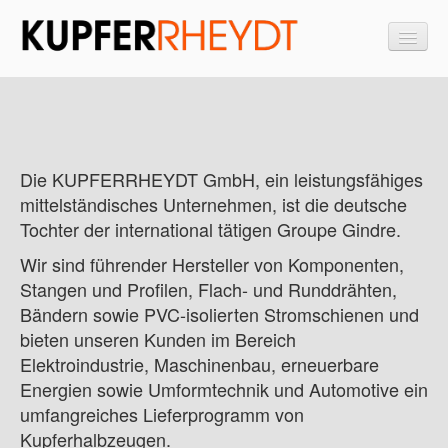
Startseite
Wir über uns
Die KUPFERRHEYDT GmbH, ein leistungsfähiges
mittelständisches Unternehmen, ist die deutsche
Öffnungszeiten
Tochter der international tätigen Groupe Gindre.
Stellenangebote
Wir sind führender Hersteller von Komponenten,
Stangen und Profilen, Flach- und Runddrähten,
Allgemeine Geschäftsbedingungen
Bändern sowie PVC-isolierten Stromschienen und
ISO 9001 Zertifikat
bieten unseren Kunden im Bereich
Elektroindustrie, Maschinenbau, erneuerbare
Aktueller Kupferpreis (Link zu Gindre.com)
Energien sowie Umformtechnik und Automotive ein
umfangreiches Lieferprogramm von
Termine und Neuigkeiten
Kupferhalbzeugen.